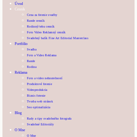
Úvod
Cenník
Cena za fotenie svadby
Rande cenník
Rodinný/tehu cenník
Foto Video Reklamný cenník
Svadobný balík Fine Art Editorial Masterclass
Portfólio
Svadba
Foto a Video Reklama
Rande
Rodina
Reklama
Foto a video nehnutelností
Produktové fotenie
Videoprodukcia
Biznis fotenie
Tvorba web stránok
Seo optimalizácia
Blog
Rady a tipy svadobného fotografa
Svadobné Editoriály
O Mne
O Mne