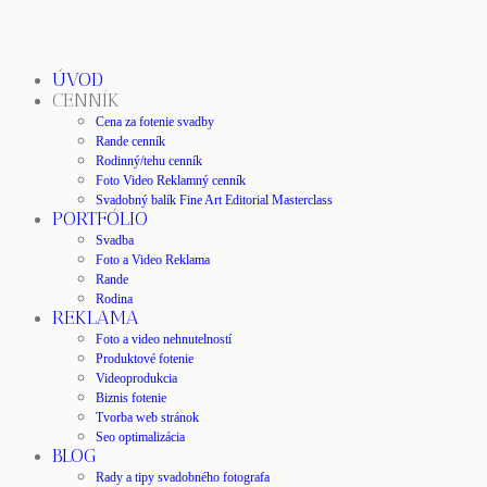
ÚVOD
CENNÍK
Cena za fotenie svadby
Rande cenník
Rodinný/tehu cenník
Foto Video Reklamný cenník
Svadobný balík Fine Art Editorial Masterclass
PORTFÓLIO
Svadba
Foto a Video Reklama
Rande
Rodina
REKLAMA
Foto a video nehnutelností
Produktové fotenie
Videoprodukcia
Biznis fotenie
Tvorba web stránok
Seo optimalizácia
BLOG
Rady a tipy svadobného fotografa