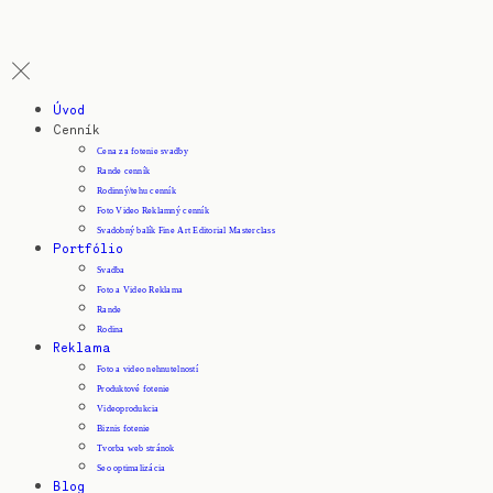
Úvod
Cenník
Cena za fotenie svadby
Rande cenník
Rodinný/tehu cenník
Foto Video Reklamný cenník
Svadobný balík Fine Art Editorial Masterclass
Portfólio
Svadba
Foto a Video Reklama
Rande
Rodina
Reklama
Foto a video nehnutelností
Produktové fotenie
Videoprodukcia
Biznis fotenie
Tvorba web stránok
Seo optimalizácia
Blog