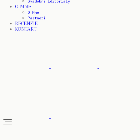
Svadobné Editoriály
O MNE
O Mne
Partneri
RECENZIE
KONTAKT