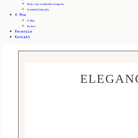
Rady a tipy svadobného fotografa
Svadobné Editoriály
O Mne
O Mne
Partneri
Recenzie
Kontakt
ELEGANC