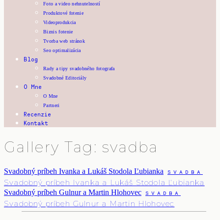
Foto a video nehnutelností
Produktové fotenie
Videoprodukcia
Biznis fotenie
Tvorba web stránok
Seo optimalizácia
Blog
Rady a tipy svadobného fotografa
Svadobné Editoriály
O Mne
O Mne
Partneri
Recenzie
Kontakt
Gallery Tag: svadba
Svadobný príbeh Ivanka a Lukáš Stodola Ľubianka
SVADBA
Svadobný príbeh Ivanka a Lukáš Stodola Ľubianka
Svadobný príbeh Gulnur a Martin Hlohovec
SVADBA
Svadobný príbeh Gulnur a Martin Hlohovec