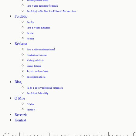
Rodinný/tehu cenník
Foto Video Reklamný cenník
Svadobný balík Fine Art Editorial Masterclass
Portfólio
Svadba
Foto a Video Reklama
Rande
Rodina
Reklama
Foto a video nehnutelností
Produktové fotenie
Videoprodukcia
Biznis fotenie
Tvorba web stránok
Seo optimalizácia
Blog
Rady a tipy svadobného fotografa
Svadobné Editoriály
O Mne
O Mne
Partneri
Recenzie
Kontakt