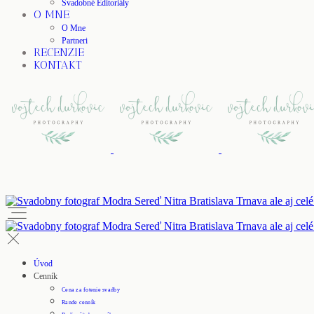
Svadobné Editoriály
O MNE
O Mne
Partneri
RECENZIE
KONTAKT
Úvod
Cenník
Cena za fotenie svadby
Rande cenník