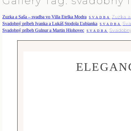
Gallery Tag: svadobny 
Zuzka a
Zuzka a Saša – svadba vo Villa Etelka Modra
SVADBA
Sva
Svadobný príbeh Ivanka a Lukáš Stodola Ľubianka
SVADBA
Svadobný
Svadobný príbeh Gulnur a Martin Hlohovec
SVADBA
ELEGANC