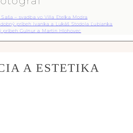
fotograf
 Saša – svadba vo Villa Etelka Modra
dobný príbeh Ivanka a Lukáš Stodola Ľubianka
 príbeh Gulnur a Martin Hlohovec
IA A ESTETIKA