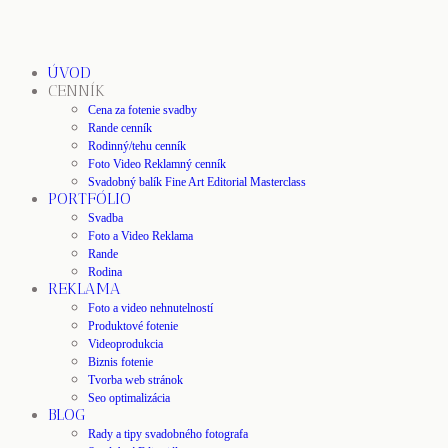
ÚVOD
CENNÍK
Cena za fotenie svadby
Rande cenník
Rodinný/tehu cenník
Foto Video Reklamný cenník
Svadobný balík Fine Art Editorial Masterclass
PORTFÓLIO
Svadba
Foto a Video Reklama
Rande
Rodina
REKLAMA
Foto a video nehnutelností
Produktové fotenie
Videoprodukcia
Biznis fotenie
Tvorba web stránok
Seo optimalizácia
BLOG
Rady a tipy svadobného fotografa