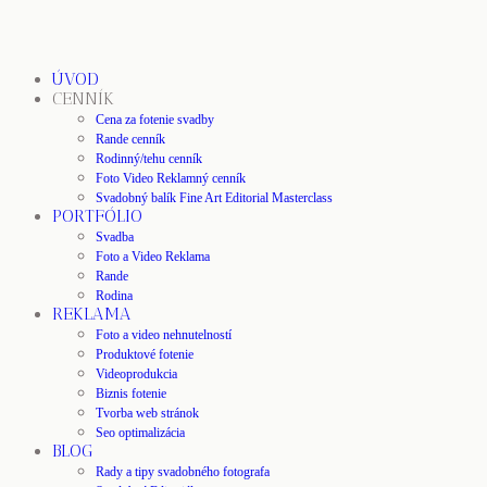
ÚVOD
CENNÍK
Cena za fotenie svadby
Rande cenník
Rodinný/tehu cenník
Foto Video Reklamný cenník
Svadobný balík Fine Art Editorial Masterclass
PORTFÓLIO
Svadba
Foto a Video Reklama
Rande
Rodina
REKLAMA
Foto a video nehnutelností
Produktové fotenie
Videoprodukcia
Biznis fotenie
Tvorba web stránok
Seo optimalizácia
BLOG
Rady a tipy svadobného fotografa