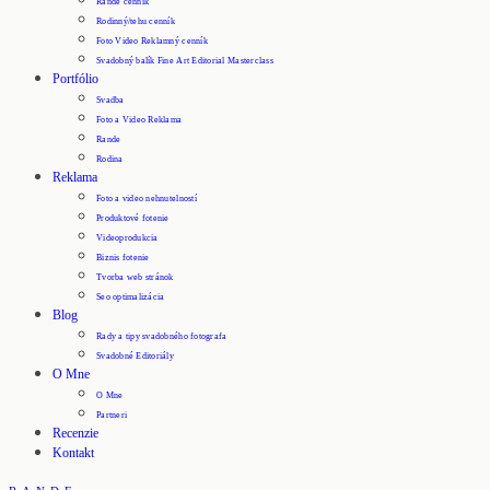
Rande cenník
Rodinný/tehu cenník
Foto Video Reklamný cenník
Svadobný balík Fine Art Editorial Masterclass
Portfólio
Svadba
Foto a Video Reklama
Rande
Rodina
Reklama
Foto a video nehnutelností
Produktové fotenie
Videoprodukcia
Biznis fotenie
Tvorba web stránok
Seo optimalizácia
Blog
Rady a tipy svadobného fotografa
Svadobné Editoriály
O Mne
O Mne
Partneri
Recenzie
Kontakt