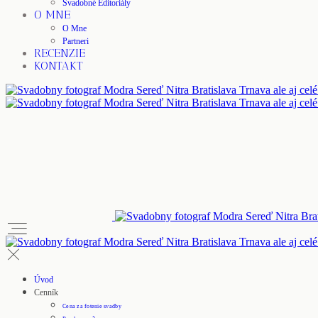
Svadobné Editoriály
O MNE
O Mne
Partneri
RECENZIE
KONTAKT
Úvod
Cenník
Cena za fotenie svadby