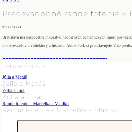
RANDE
Predsvadobné rande fotenie v B
07/07/2021
Bratislava má nespočetné množstvo nádherných romantických miest pre všetky 
obdivovateľov architektúry a histórie. Akokoľvek si predstavujete Vaše preds
RELATED POSTS
Júlia a Matúš
Júlia a Matúš
Žofia a Juraj
Žofia a Juraj
Rande fotenie – Marcelka a Vladko
Rande fotenie – Marcelka a Vladko