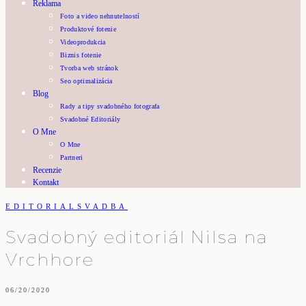
Reklama
Foto a video nehnutelností
Produktové fotenie
Videoprodukcia
Biznis fotenie
Tvorba web stránok
Seo optimalizácia
Blog
Rady a tipy svadobného fotografa
Svadobné Editoriály
O Mne
O Mne
Partneri
Recenzie
Kontakt
EDITORIAL
SVADBA
Svadobný editoriál Nilsa na
Vrchhore
06/20/2020