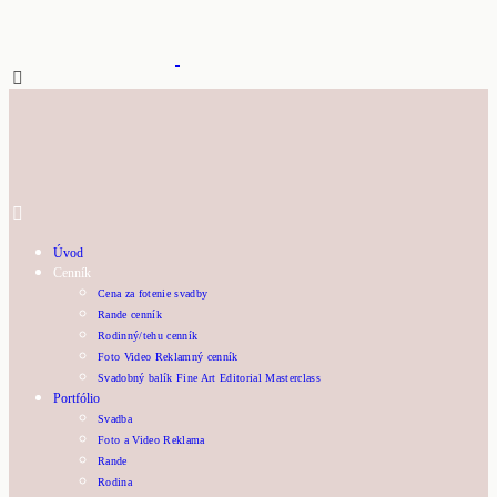
Úvod
Cenník
Cena za fotenie svadby
Rande cenník
Rodinný/tehu cenník
Foto Video Reklamný cenník
Svadobný balík Fine Art Editorial Masterclass
Portfólio
Svadba
Foto a Video Reklama
Rande
Rodina