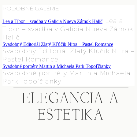
PODOBNÉ GALÉRIE
Lea a
Lea a Tibor – svadba v Galicia Nueva Zámok Halič
Tibor – svadba v Galicia Nueva Zámok
Halič
Svadobný Editoriál Zlatý Kľúčik Nitra – Pastel Romance
Svadobný Editoriál Zlatý Kľúčik Nitra –
Pastel Romance
Svadobné portréty Martin a Michaela Park Topoľčianky
Svadobné portréty Martin a Michaela
Park Topoľčianky
ELEGANCIA A
ESTETIKA