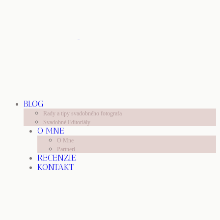
BLOG
Rady a tipy svadobného fotografa
Svadobné Editoriály
O MNE
O Mne
Partneri
RECENZIE
KONTAKT