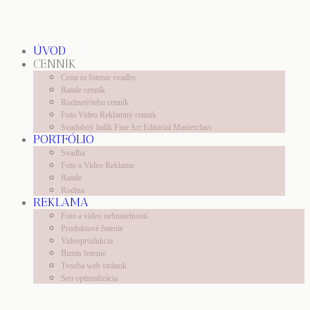
ÚVOD
CENNÍK
Cena za fotenie svadby
Rande cenník
Rodinný/tehu cenník
Foto Video Reklamný cenník
Svadobný balík Fine Art Editorial Masterclass
PORTFÓLIO
Svadba
Foto a Video Reklama
Rande
Rodina
REKLAMA
Foto a video nehnutelností
Produktové fotenie
Videoprodukcia
Biznis fotenie
Tvorba web stránok
Seo optimalizácia