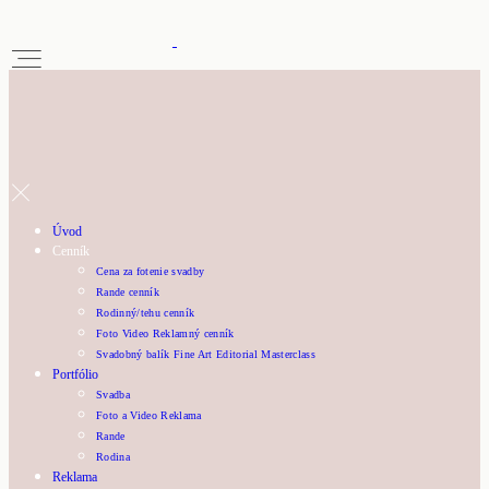
Úvod
Cenník
Cena za fotenie svadby
Rande cenník
Rodinný/tehu cenník
Foto Video Reklamný cenník
Svadobný balík Fine Art Editorial Masterclass
Portfólio
Svadba
Foto a Video Reklama
Rande
Rodina
Reklama