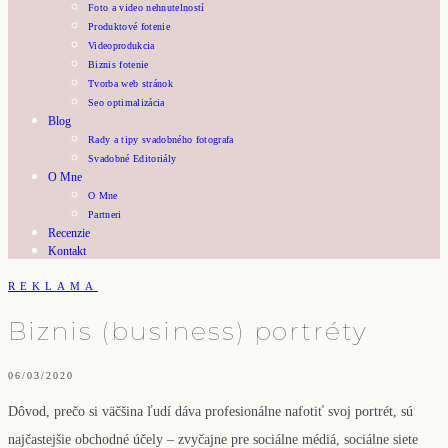
Foto a video nehnutelností
Produktové fotenie
Videoprodukcia
Biznis fotenie
Tvorba web stránok
Seo optimalizácia
Blog
Rady a tipy svadobného fotografa
Svadobné Editoriály
O Mne
O Mne
Partneri
Recenzie
Kontakt
REKLAMA
Biznis (business) portréty
06/03/2020
Dôvod, prečo si väčšina ľudí dáva profesionálne nafotiť svoj portrét, sú
najčastejšie obchodné účely – zvyčajne pre sociálne médiá, sociálne siete