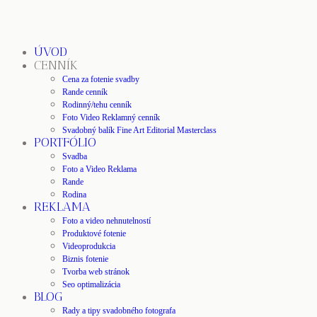
ÚVOD
CENNÍK
Cena za fotenie svadby
Rande cenník
Rodinný/tehu cenník
Foto Video Reklamný cenník
Svadobný balík Fine Art Editorial Masterclass
PORTFÓLIO
Svadba
Foto a Video Reklama
Rande
Rodina
REKLAMA
Foto a video nehnutelností
Produktové fotenie
Videoprodukcia
Biznis fotenie
Tvorba web stránok
Seo optimalizácia
BLOG
Rady a tipy svadobného fotografa