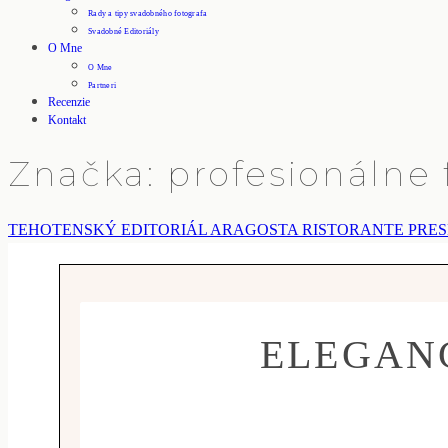
Rady a tipy svadobného fotografa
Svadobné Editoriály
O Mne
O Mne
Partneri
Recenzie
Kontakt
Značka: profesionálne 
TEHOTENSKÝ EDITORIÁL ARAGOSTA RISTORANTE PRE
ELEGANC