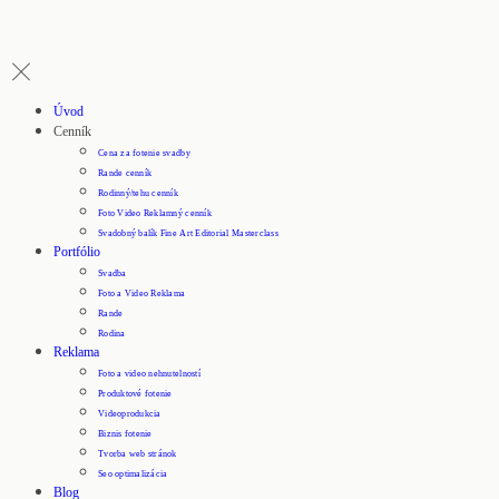
Úvod
Cenník
Cena za fotenie svadby
Rande cenník
Rodinný/tehu cenník
Foto Video Reklamný cenník
Svadobný balík Fine Art Editorial Masterclass
Portfólio
Svadba
Foto a Video Reklama
Rande
Rodina
Reklama
Foto a video nehnutelností
Produktové fotenie
Videoprodukcia
Biznis fotenie
Tvorba web stránok
Seo optimalizácia
Blog