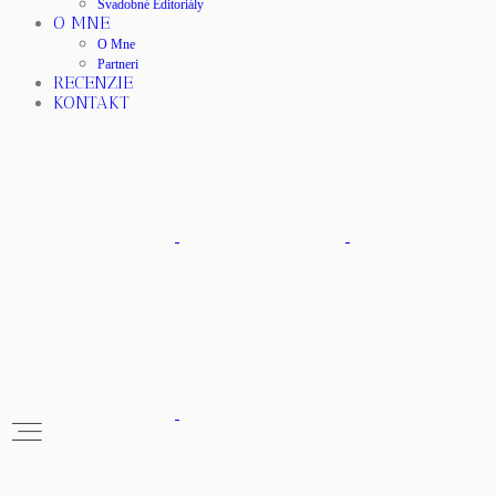
Svadobné Editoriály
O MNE
O Mne
Partneri
RECENZIE
KONTAKT