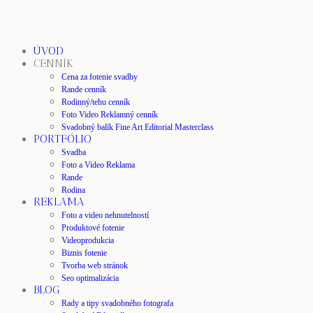
ÚVOD
CENNÍK
Cena za fotenie svadby
Rande cenník
Rodinný/tehu cenník
Foto Video Reklamný cenník
Svadobný balík Fine Art Editorial Masterclass
PORTFÓLIO
Svadba
Foto a Video Reklama
Rande
Rodina
REKLAMA
Foto a video nehnutelností
Produktové fotenie
Videoprodukcia
Biznis fotenie
Tvorba web stránok
Seo optimalizácia
BLOG
Rady a tipy svadobného fotografa